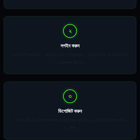
২
লগইন করুন
আপনার ইউজারনেম ও পাসওয়ার্ড দিয়ে লগইন করুন। মোবাইল অ্যাপ বা ওয়েবসাইট
— যেকোনো মাধ্যমে।
৩
ডিপোজিট করুন
বিকাশ, নগদ বা রকেটের মাধ্যমে সহজেই টাকা জমা দিন। ন্যূনতম ডিপোজিট মাত্র
২০০ টাকা।