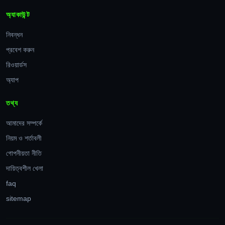
অ্যাকাউন্ট
নিবন্ধন
প্রবেশ করুন
রিওয়ার্ডস
অ্যাপ
তথ্য
আমাদের সম্পর্কে
নিয়ম ও শর্তাবলী
গোপনীয়তা নীতি
দায়িত্বশীল খেলা
faq
sitemap