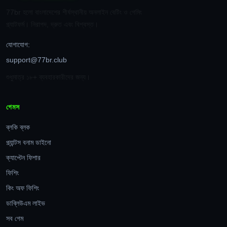
77br হলো বাংলাদেশের শীর্ষস্থানীয় অনলাইন বেটিং ও গেমিং
প্ল্যাটফর্ম। নিরাপদ, দ্রুত এবং বিশ্বস্ত।
যোগাযোগ:
support@77br.club
শুধুমাত্র ১৮+ ব্যবহারকারীদের জন্য।
গেমস
ব্লকি ব্লক
প্ল্যান্টস বনাম ডাইনো
ক্যাপ্টেন ফিশার
ফিশিং
কিং অফ ফিশিং
ডাব্লিউএম লাইভ
সব গেম