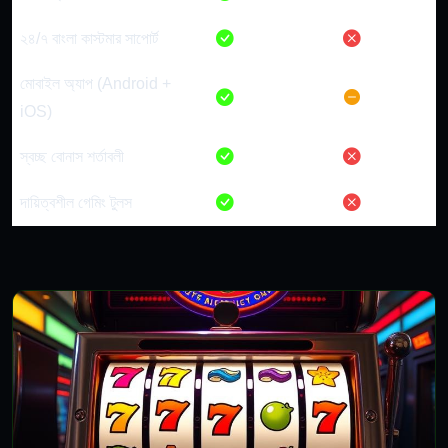
২৪/৭ বাংলা কাস্টমার সাপোর্ট
মোবাইল অ্যাপ (Android +
iOS)
স্বচ্ছ বোনাস শর্তাবলী
দায়িত্বশীল গেমিং টুলস