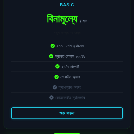
BASIC
বিনামূল্যে
/ মাস
নতুন সদস্যদের জন্য
৫০০+ গেম অ্যাক্সেস
স্বাগত বোনাস ১০০%
২৪/৭ সাপোর্ট
মোবাইল অ্যাপ
ক্যাশব্যাক অফার
ডেডিকেটেড ম্যানেজার
শুরু করুন