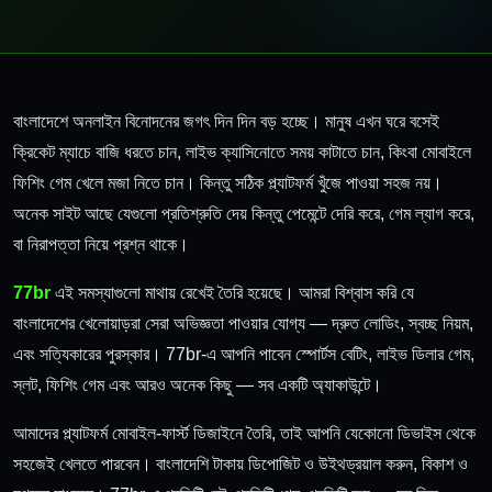
বাংলাদেশে অনলাইন বিনোদনের জগৎ দিন দিন বড় হচ্ছে। মানুষ এখন ঘরে বসেই
ক্রিকেট ম্যাচে বাজি ধরতে চান, লাইভ ক্যাসিনোতে সময় কাটাতে চান, কিংবা মোবাইলে
ফিশিং গেম খেলে মজা নিতে চান। কিন্তু সঠিক প্ল্যাটফর্ম খুঁজে পাওয়া সহজ নয়।
অনেক সাইট আছে যেগুলো প্রতিশ্রুতি দেয় কিন্তু পেমেন্টে দেরি করে, গেম ল্যাগ করে,
বা নিরাপত্তা নিয়ে প্রশ্ন থাকে।
77br
এই সমস্যাগুলো মাথায় রেখেই তৈরি হয়েছে। আমরা বিশ্বাস করি যে
বাংলাদেশের খেলোয়াড়রা সেরা অভিজ্ঞতা পাওয়ার যোগ্য — দ্রুত লোডিং, স্বচ্ছ নিয়ম,
এবং সত্যিকারের পুরস্কার। 77br-এ আপনি পাবেন স্পোর্টস বেটিং, লাইভ ডিলার গেম,
স্লট, ফিশিং গেম এবং আরও অনেক কিছু — সব একটি অ্যাকাউন্টে।
আমাদের প্ল্যাটফর্ম মোবাইল-ফার্স্ট ডিজাইনে তৈরি, তাই আপনি যেকোনো ডিভাইস থেকে
সহজেই খেলতে পারবেন। বাংলাদেশি টাকায় ডিপোজিট ও উইথড্রয়াল করুন, বিকাশ ও